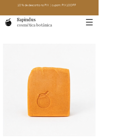
10 % de desconto no PIX | cupom: PIX10OFF
Sapindus
cosmética botânica