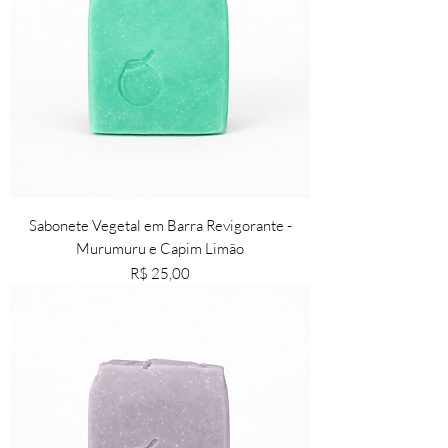
​Sabonete Vegetal em Barra Revigorante -
Murumuru e Capim Limão
Preço
R$ 25,00