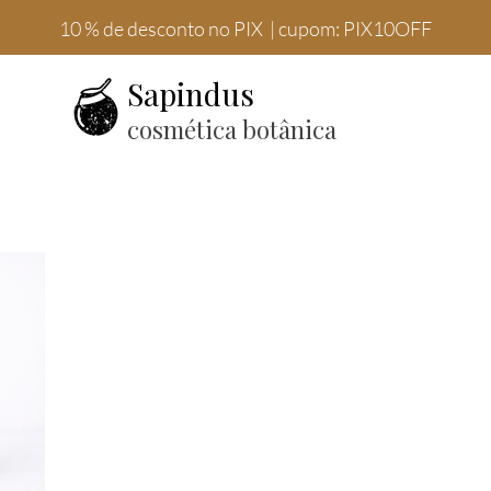
10 % de desconto no PIX | cupom: PIX10OFF
Sapindus
cosmética botânica